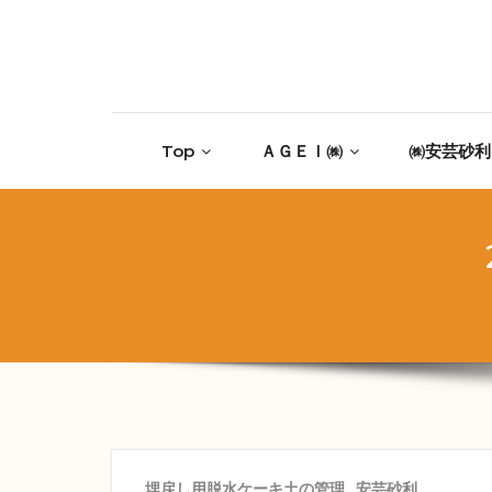
Skip to content
Top
ＡＧＥＩ㈱
㈱安芸砂利
埋戻し用脱水ケーキ土の管理
,
安芸砂利