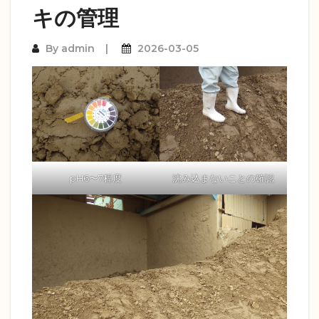
キの管理
By
admin
2026-03-05
pH6〜7程度
沈み込まないことの確認