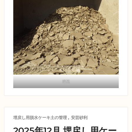
遠観
埋戻し用脱水ケーキ土の管理
,
安芸砂利
2025年12月 埋戻し用ケー