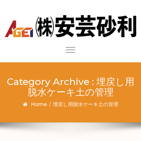
Skip to content
Toggle
navigation
Category Archive : 埋戻し用
脱水ケーキ土の管理
Home
/
埋戻し用脱水ケーキ土の管理