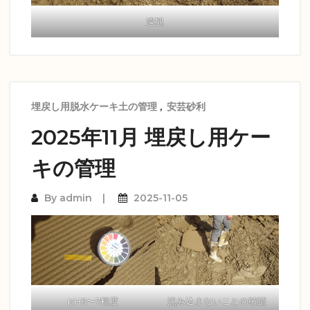
遠観
埋戻し用脱水ケーキ土の管理
,
安芸砂利
2025年11月 埋戻し用ケー
キの管理
By
admin
2025-11-05
pH6〜7程度
沈み込まないことの確認