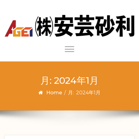
Skip to content
Toggle
navigation
月:
2024年1月
Home
/
月:
2024年1月