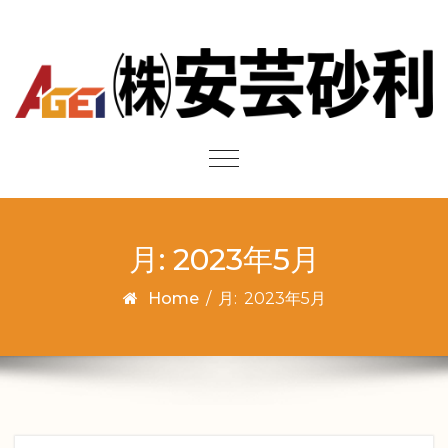
Skip to content
Toggle
navigation
月:
2023年5月
Home
/
月:
2023年5月