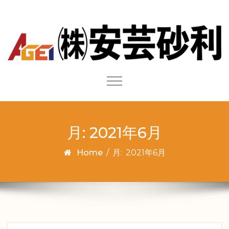
Skip to content
Toggle
navigation
月:
2021年6月
Home
/
月:
2021年6月