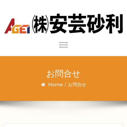
Skip to content
Toggle
navigation
お問合せ
Home
/
お問合せ