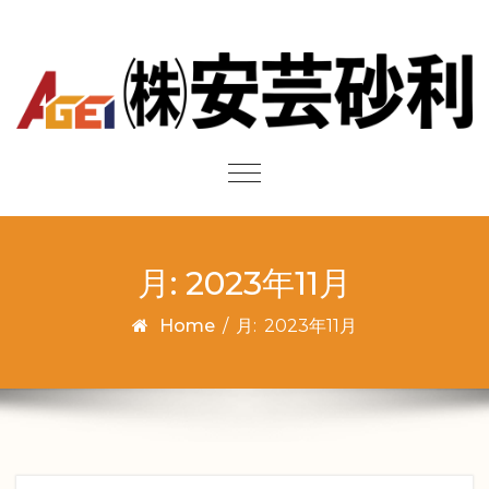
Skip to content
Toggle
navigation
月:
2023年11月
Home
/
月:
2023年11月