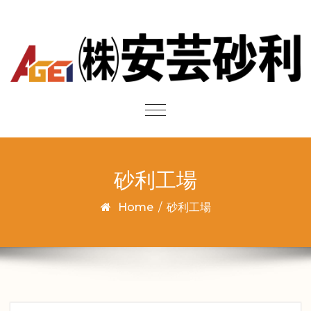
Skip to content
Toggle
navigation
砂利工場
Home
/
砂利工場