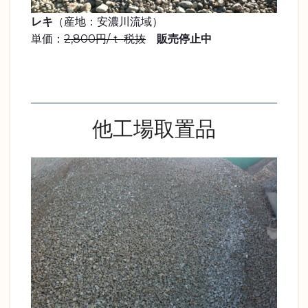
レキ
（産地：安濃川流域）
単価：
2,800円/ｔ 税抜
販売停止中
他工場取置品