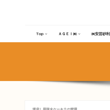
Skip to content
Top
ＡＧＥＩ㈱
㈱安芸砂利
埋戻し用脱水ケーキ土の管理