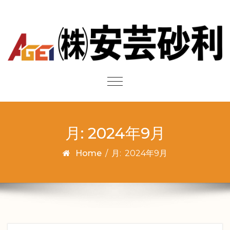
Skip to content
Toggle
navigation
月:
2024年9月
Home
/
月:
2024年9月