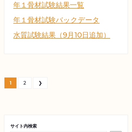
年１骨材試験結果一覧
年１骨材試験バックデータ
水質試験結果（9月10日追加）
投稿のページ送り
1
2
❯
サイト内検索